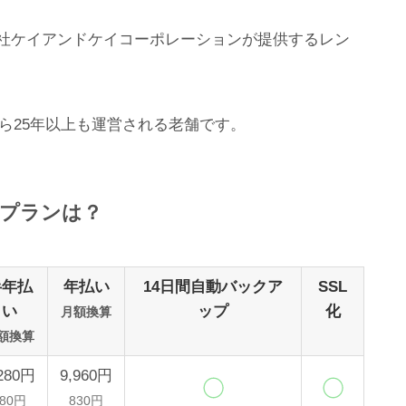
社ケイアンドケイコーポレーションが提供するレン
から25年以上も運営される老舗です。
プランは？
半年払
年払い
14日間自動バックア
SSL
い
ップ
化
月額換算
額換算
,280円
9,960円
880円
830円