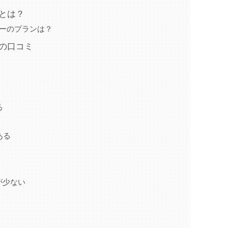
ーとは？
バーのプランは？
ーの口コミ
る
ある
が少ない