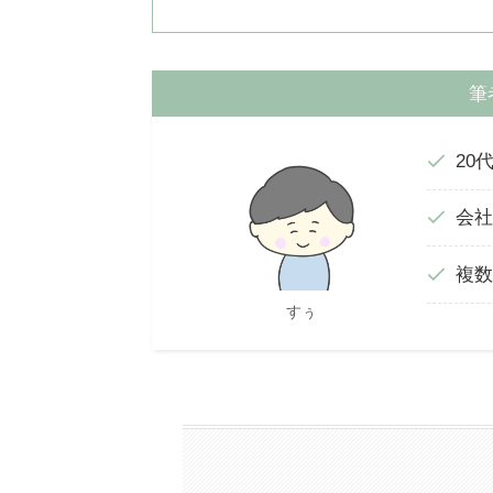
筆
20
会社
複数
すぅ